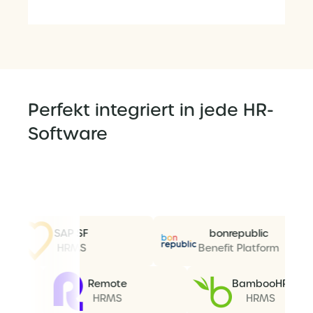
Perfekt integriert in jede HR-
Software
SAP SF
bonrepublic
HRMS
Benefit Platform
e AD
Remote
Bamboo
MS
HRMS
HRMS