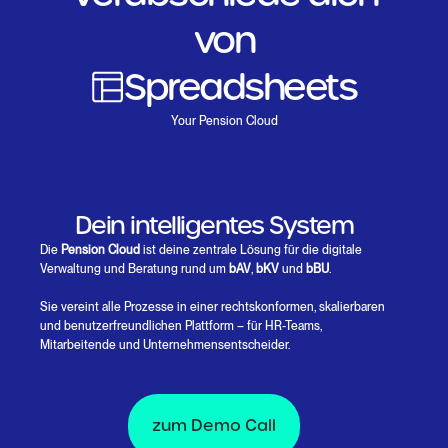
von
Spreadsheets
Papierkram
Your Pension Cloud
Versicherungssprache
Manuellen Prozessen
Dein intelligentes System
Die
Pension Cloud
ist deine zentrale Lösung für die digitale
Verwaltung und Beratung rund um
bAV
,
bKV
und
bBU
.
Sie vereint alle Prozesse in einer rechtskonformen, skalierbaren
und benutzerfreundlichen Plattform – für HR-Teams,
Mitarbeitende und Unternehmensentscheider.
zum Demo Call