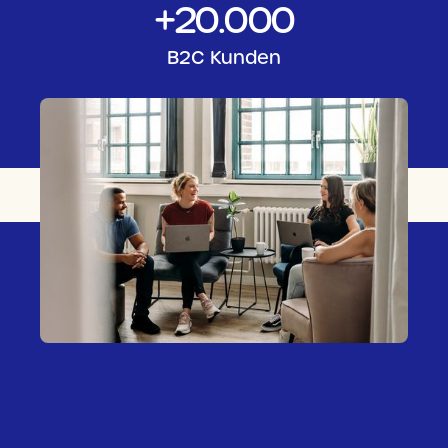
+
20
.000
B2C Kunden